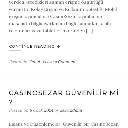
yerden, istedikleri zaman erişme özgürlüğü
vermiştir. Kolay Erişim ve Kullanım Kolaylığı Mobil
erişim, oyunculara CasinoSezar oyunlarına
masaüstü bilgisayarlarına bağlı kalmadan, akıllı
telefonlar veya tabletler üzerinden […]
CONTINUE READING
on
Posted in
Genel
Leave a Comment
CASİNOSEZAR
MOBİL
GİRİŞ
CASİNOSEZAR GÜVENİLİR Mİ
?
Posted on
6 Ocak 2024
by
sezaradmin
Lisans ve Düzenlemeler: Güvenilir bir CasinoSezar,