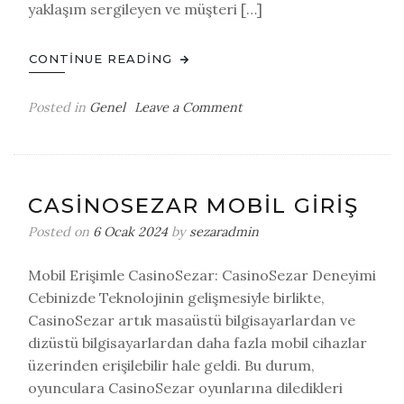
yaklaşım sergileyen ve müşteri […]
CONTINUE READING
on
Posted in
Genel
Leave a Comment
CASİNOSEZAR
ŞİKAYET
CASİNOSEZAR MOBİL GİRİŞ
Posted on
6 Ocak 2024
by
sezaradmin
Mobil Erişimle CasinoSezar: CasinoSezar Deneyimi
Cebinizde Teknolojinin gelişmesiyle birlikte,
CasinoSezar artık masaüstü bilgisayarlardan ve
dizüstü bilgisayarlardan daha fazla mobil cihazlar
üzerinden erişilebilir hale geldi. Bu durum,
oyunculara CasinoSezar oyunlarına diledikleri