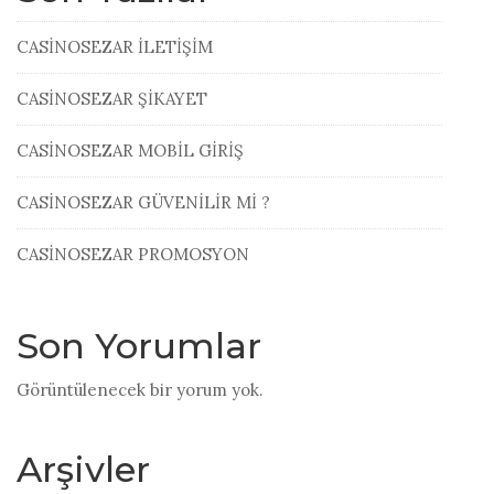
CASİNOSEZAR İLETİŞİM
CASİNOSEZAR ŞİKAYET
CASİNOSEZAR MOBİL GİRİŞ
CASİNOSEZAR GÜVENİLİR Mİ ?
CASİNOSEZAR PROMOSYON
Son Yorumlar
Görüntülenecek bir yorum yok.
Arşivler