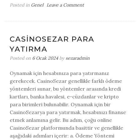
on
Posted in
Genel
Leave a Comment
CASİNOSEZAR
PARA
ÇEKME
CASİNOSEZAR PARA
YATIRMA
Posted on
6 Ocak 2024
by
sezaradmin
Oynamak için hesabınıza para yatırmanız
gerekecek. CasinoSezar genellikle farklı ödeme
yöntemleri sunar, bu yöntemler arasında kredi
kartları, banka havalesi, e-cüzdanlar ve kripto
para birimleri bulunabilir. Oynamak için bir
CasinoSezarya para yatırmak, hesabınızı finanse
etmek anlamına gelir. Bu adım, çoğu online
CasinoSezar platformunda basittir ve genellikle
aşağıdaki adımları içerir: a. Ödeme Yöntemi