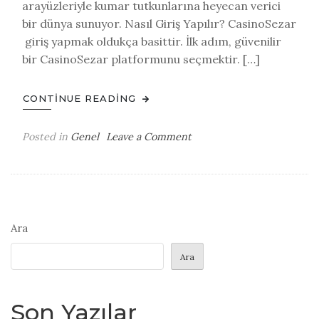
arayüzleriyle kumar tutkunlarına heyecan verici
bir dünya sunuyor. Nasıl Giriş Yapılır? CasinoSezar
giriş yapmak oldukça basittir. İlk adım, güvenilir
bir CasinoSezar platformunu seçmektir. […]
CONTINUE READING
on
Posted in
Genel
Leave a Comment
CASİNOSEZAR
GİRİŞ
Ara
Ara
Son Yazılar